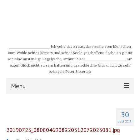
__________________________ Ich gehe davon aus, dass keine vom Menschen
zum Wohle seines Körpers und seiner Seele geschaffene Sache so gut tut
wie eine anständige Segelyacht. Arthur Beiser__________________________ Am
guten Glück nicht zu sehr haften und das schlechte Glück nicht zu sehr
beklagen. Peter Sloterdijk
Menü
S/Y CHULUGI
30
Schiff
JULI 2019
20190723_0808046908220312072023081.jpg
Crew