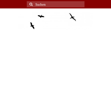
Suche
nach: