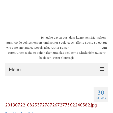
__________________________ Ich gehe davon aus, dass keine vom Menschen
zum Wohle seines Körpers und seiner Seele geschaffene Sache so gut tut
wie eine anständige Segelyacht. Arthur Beiser__________________________ Am
guten Glück nicht zu sehr haften und das schlechte Glück nicht zu sehr
beklagen. Peter Sloterdijk
Menü
S/Y CHULUGI
30
Schiff
JULI 2019
20190722_0823372787267277562246382.jpg
Crew