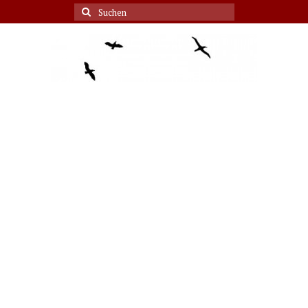
Suche
nach: