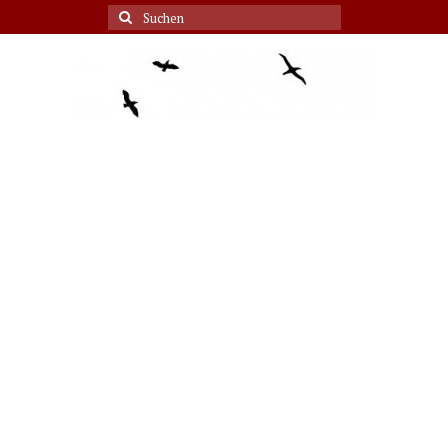
Suche
nach: