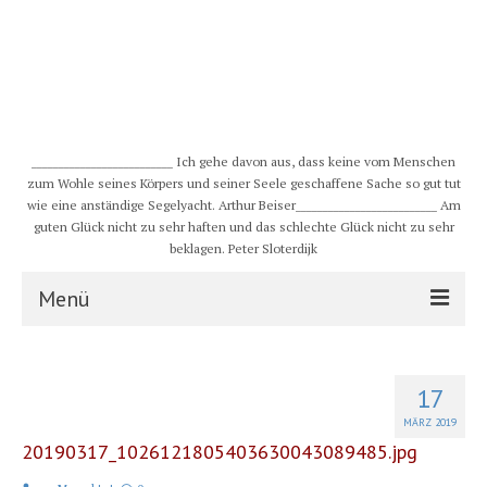
__________________________ Ich gehe davon aus, dass keine vom Menschen
zum Wohle seines Körpers und seiner Seele geschaffene Sache so gut tut
wie eine anständige Segelyacht. Arthur Beiser__________________________ Am
guten Glück nicht zu sehr haften und das schlechte Glück nicht zu sehr
beklagen. Peter Sloterdijk
Menü
S/Y CHULUGI
17
Schiff
MÄRZ 2019
20190317_1026121805403630043089485.jpg
Crew