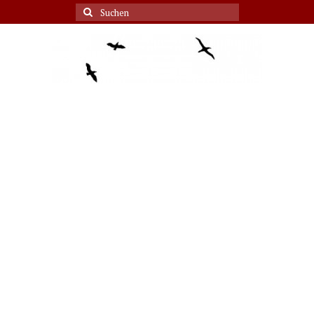
Suche
nach: