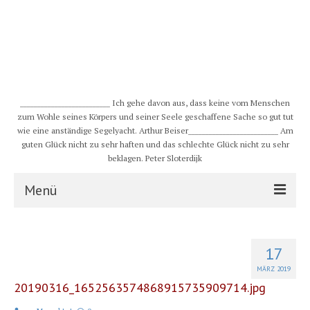
__________________________ Ich gehe davon aus, dass keine vom Menschen
zum Wohle seines Körpers und seiner Seele geschaffene Sache so gut tut
wie eine anständige Segelyacht. Arthur Beiser__________________________ Am
guten Glück nicht zu sehr haften und das schlechte Glück nicht zu sehr
beklagen. Peter Sloterdijk
Menü
S/Y CHULUGI
17
Schiff
MÄRZ 2019
20190316_1652563574868915735909714.jpg
Crew