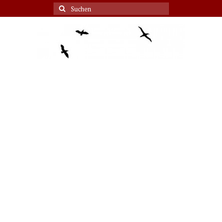
Suche
nach: