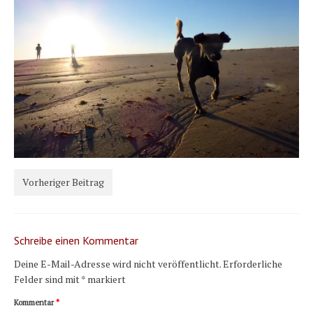
Karte und Wind
Länder und Inseln
Mittelmeer 2010-2013
Bordbibliothek
Abonnieren
Yachtüberführung weltweit
INSELN Roman
Vorheriger Beitrag
Schreibe einen Kommentar
Deine E-Mail-Adresse wird nicht veröffentlicht.
Erforderliche
Felder sind mit
*
markiert
Kommentar
*