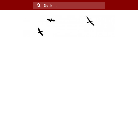
Suche
nach: