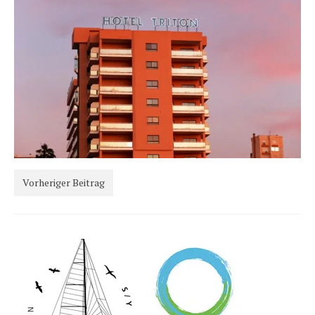
Karte und Wind
Länder und Inseln
Mittelmeer 2010-2013
Bordbibliothek
Abonnieren
Yachtüberführung weltweit
INSELN Roman
Vorheriger Beitrag