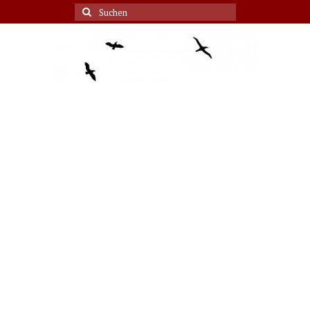
Suche
nach: