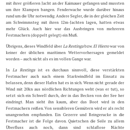
mit ihrer größeren Jacht an der Kaimauer gefangen und mussten
um ihre Klampen bangen. Fenderwache wurde darüber hinaus
rund um die Uhr notwendig. Andere Segler, die in der gleichen Zeit
am Schwimmsteg mit ihren 12m-Jachten lagen, hatten etwas
mehr Glück. Auch hier war das Ausbringen von mehreren
Festmachern (doppelt gelegt) ein Muß.
Übrigens, dieses Windfeld über
La Restinga
bzw.
El Hierro
war von
keiner der üblichen maritimen Wettervorhersagen gemeldet
worden – auch nicht als es im vollen Gange war.
In
La Restinga
ist es durchaus sinnvoll, diese verstärkten
Festmacher auch nach einem Starkwindfeld im Einsatz zu
belassen, denn dieser Hafen hat es in sich. Wenn nicht gerade der
Wind mit 20kn aus nördlichen Richtungen weht (was er tut), so
setzt sich ein Schwell durch, der in das Becken von der See her
eindringt. Man sieht ihn kaum, aber das Boot wird in den
Festmachern reißen. Von sensibleren Gemütern wird er als recht
unangenehm empfunden. Ein Gezerre und Reingerucke in die
Festmacher ist die Folge davon. Quietschen die Seile zu allem
Überfluss auch noch, dann sind schlaflose Nächte