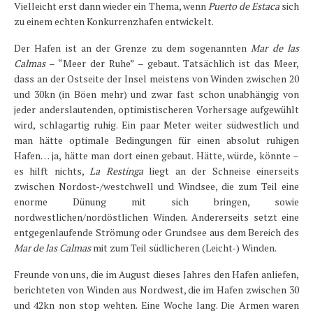
Vielleicht erst dann wieder ein Thema, wenn
Puerto de Estaca
sich
zu einem echten Konkurrenzhafen entwickelt.
Der Hafen ist an der Grenze zu dem sogenannten
Mar de las
Calmas
– “Meer der Ruhe” – gebaut. Tatsächlich ist das Meer,
dass an der Ostseite der Insel meistens von Winden zwischen 20
und 30kn (in Böen mehr) und zwar fast schon unabhängig von
jeder anderslautenden, optimistischeren Vorhersage aufgewühlt
wird, schlagartig ruhig. Ein paar Meter weiter südwestlich und
man hätte optimale Bedingungen für einen absolut ruhigen
Hafen… ja, hätte man dort einen gebaut. Hätte, würde, könnte –
es hilft nichts,
La Restinga
liegt an der Schneise einerseits
zwischen Nordost-/westchwell und Windsee, die zum Teil eine
enorme Dünung mit sich bringen, sowie
nordwestlichen/nordöstlichen Winden. Andererseits setzt eine
entgegenlaufende Strömung oder Grundsee aus dem Bereich des
Mar de las Calmas
mit zum Teil südlicheren (Leicht-) Winden.
Freunde von uns, die im August dieses Jahres den Hafen anliefen,
berichteten von Winden aus Nordwest, die im Hafen zwischen 30
und 42kn non stop wehten. Eine Woche lang. Die Armen waren