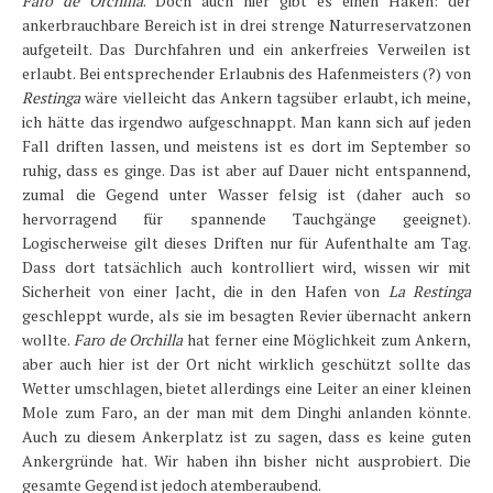
Faro de Orchilla
. Doch auch hier gibt es einen Haken: der
ankerbrauchbare Bereich ist in drei strenge Naturreservatzonen
aufgeteilt. Das Durchfahren und ein ankerfreies Verweilen ist
erlaubt. Bei entsprechender Erlaubnis des Hafenmeisters (?) von
Restinga
wäre vielleicht das Ankern tagsüber erlaubt, ich meine,
ich hätte das irgendwo aufgeschnappt. Man kann sich auf jeden
Fall driften lassen, und meistens ist es dort im September so
ruhig, dass es ginge. Das ist aber auf Dauer nicht entspannend,
zumal die Gegend unter Wasser felsig ist (daher auch so
hervorragend für spannende Tauchgänge geeignet).
Logischerweise gilt dieses Driften nur für Aufenthalte am Tag.
Dass dort tatsächlich auch kontrolliert wird, wissen wir mit
Sicherheit von einer Jacht, die in den Hafen von
La Restinga
geschleppt wurde, als sie im besagten Revier übernacht ankern
wollte.
Faro de Orchilla
hat ferner eine Möglichkeit zum Ankern,
aber auch hier ist der Ort nicht wirklich geschützt sollte das
Wetter umschlagen, bietet allerdings eine Leiter an einer kleinen
Mole zum Faro, an der man mit dem Dinghi anlanden könnte.
Auch zu diesem Ankerplatz ist zu sagen, dass es keine guten
Ankergründe hat. Wir haben ihn bisher nicht ausprobiert. Die
gesamte Gegend ist jedoch atemberaubend.