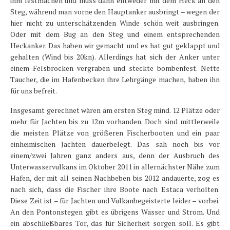
ihm festmachen und muss dann entweder mit dem Heck an den
Steg, während man vorne den Hauptanker ausbringt – wegen der
hier nicht zu unterschätzenden Winde schön weit ausbringen.
Oder mit dem Bug an den Steg und einem entsprechenden
Heckanker. Das haben wir gemacht und es hat gut geklappt und
gehalten (Wind bis 20kn). Allerdings hat sich der Anker unter
einem Felsbrocken vergraben und steckte bombenfest. Nette
Taucher, die im Hafenbecken ihre Lehrgänge machen, haben ihn
für uns befreit.
Insgesamt gerechnet wären am ersten Steg mind. 12 Plätze oder
mehr für Jachten bis zu 12m vorhanden. Doch sind mittlerweile
die meisten Plätze von größeren Fischerbooten und ein paar
einheimischen Jachten dauerbelegt. Das sah noch bis vor
einem/zwei Jahren ganz anders aus, denn der Ausbruch des
Unterwasservulkans im Oktober 2011 in allernächster Nähe zum
Hafen, der mit all seinen Nachbeben bis 2012 andauerte, zog es
nach sich, dass die Fischer ihre Boote nach Estaca verholten.
Diese Zeit ist – für Jachten und Vulkanbegeisterte leider – vorbei.
An den Pontonstegen gibt es übrigens Wasser und Strom. Und
ein abschließbares Tor, das für Sicherheit sorgen soll. Es gibt