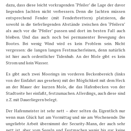
dazu, dass diese leicht vorkragenden ‘Pfeiler’ die Lage der davor
liegenden Jachten nicht verbessern. Denn die Jachten müssen
entsprechend Fender (mit Fenderbrettern) platzieren, die
sowohl in die tieferliegenden Abstände zwischen den ‘Pfeilern’
als auch vor die ‘Pfeiler’ passen und dort im besten Fall auch
bleiben. Und das auch noch bei permanenter Bewegung des
Bootes. Bei wenig Wind wird es kein Problem sein. Nicht
vergessen: die langen langen Festmacherleinen, denn natürlich
ist hier auch ordentlicher Tidenhub. An der Mole gibt es kein
Strom und kein Wasser.
Es gibt auch zwei Moorings im vorderen Beckenbereich (links
von der Einfahrt aus gesehen) mit der Möglichkeit mit dem Heck
an der Mauer der kurzen Mole, die das Hafenbecken von der
Stadtseite her einfaßt, festzumachen. Allerdings, auch diese sind
z.Z. mit Dauerliegern belegt.
Der Hafenmeister ist sehr nett – aber selten da. Eigentlich nur
wenn man Glück hat am Vormittag und nie am Wochenende. Die
ungeliebte Arbeit übernimmt der Security-Mann, der auch sehr
nett ist, aber vom Segeln und Festmachen wenig bis gar keine