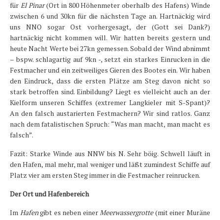
für
El Pinar
(Ort in 800 Höhenmeter oberhalb des Hafens) Winde
zwischen 6 und 30kn für die nächsten Tage an. Hartnäckig wird
uns NNO sogar Ost vorhergesagt, der (Gott sei Dank?)
hartnäckig nicht kommen will. Wir hatten bereits gestern und
heute Nacht Werte bei 27kn gemessen. Sobald der Wind abnimmt
– bspw. schlagartig auf 9kn -, setzt ein starkes Einrucken in die
Festmacher und ein zeitweiliges Gieren des Bootes ein. Wir haben
den Eindruck, dass die ersten Plätze am Steg davon nicht so
stark betroffen sind. Einbildung? Liegt es vielleicht auch an der
Kielform unseren Schiffes (extremer Langkieler mit S-Spant)?
An den falsch austarierten Festmachern? Wir sind ratlos. Ganz
nach dem fatalistischen Spruch: “Was man macht, man macht es
falsch”.
Fazit: Starke Winde aus NNW bis N. Sehr böig. Schwell läuft in
den Hafen, mal mehr, mal weniger und läßt zumindest Schiffe auf
Platz vier am ersten Steg immer in die Festmacher reinrucken.
Der Ort und Hafenbereich
Im
Hafen
gibt es neben einer
Meerwassergrotte
(mit einer Muräne