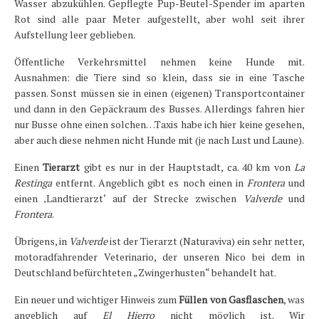
Wasser abzukühlen. Gepflegte Pup-Beutel-Spender im aparten
Rot sind alle paar Meter aufgestellt, aber wohl seit ihrer
Aufstellung leer geblieben.
Öffentliche Verkehrsmittel nehmen keine Hunde mit.
Ausnahmen: die Tiere sind so klein, dass sie in eine Tasche
passen. Sonst müssen sie in einen (eigenen) Transportcontainer
und dann in den Gepäckraum des Busses. Allerdings fahren hier
nur Busse ohne einen solchen…Taxis habe ich hier keine gesehen,
aber auch diese nehmen nicht Hunde mit (je nach Lust und Laune).
Einen
Tierarzt
gibt es nur in der Hauptstadt, ca. 40 km von
La
Restinga
entfernt. Angeblich gibt es noch einen in
Frontera
und
einen ‚Landtierarzt‘ auf der Strecke zwischen
Valverde
und
Frontera
.
Übrigens, in
Valverde
ist der Tierarzt (Naturaviva) ein sehr netter,
motoradfahrender Veterinario, der unseren Nico bei dem in
Deutschland befürchteten „Zwingerhusten“ behandelt hat.
Ein neuer und wichtiger Hinweis zum
Füllen von Gasflaschen
, was
angeblich auf
El Hierro
nicht möglich ist. Wir