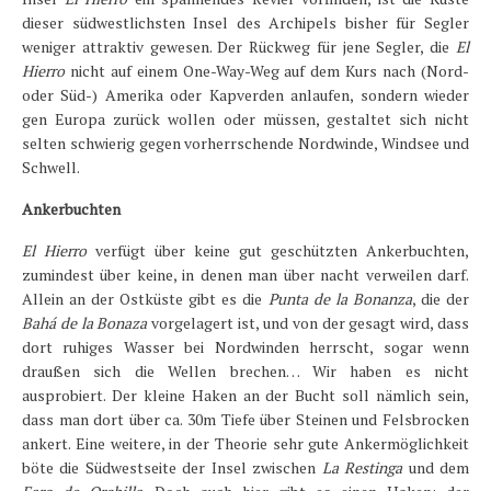
dieser südwestlichsten Insel des Archipels bisher für Segler
Länder und Inseln
weniger attraktiv gewesen. Der Rückweg für jene Segler, die
El
Mittelmeer 2010-2013
Hierro
nicht auf einem One-Way-Weg auf dem Kurs nach (Nord-
oder Süd-) Amerika oder Kapverden anlaufen, sondern wieder
Bordbibliothek
gen Europa zurück wollen oder müssen, gestaltet sich nicht
selten schwierig gegen vorherrschende Nordwinde, Windsee und
Abonnieren
Schwell.
Yachtüberführung weltweit
Ankerbuchten
INSELN Roman
El Hierro
verfügt über keine gut geschützten Ankerbuchten,
zumindest über keine, in denen man über nacht verweilen darf.
Allein an der Ostküste gibt es die
Punta de la Bonanza
, die der
Bahá de la Bonaza
vorgelagert ist, und von der gesagt wird, dass
dort ruhiges Wasser bei Nordwinden herrscht, sogar wenn
draußen sich die Wellen brechen… Wir haben es nicht
ausprobiert. Der kleine Haken an der Bucht soll nämlich sein,
dass man dort über ca. 30m Tiefe über Steinen und Felsbrocken
ankert. Eine weitere, in der Theorie sehr gute Ankermöglichkeit
böte die Südwestseite der Insel zwischen
La Restinga
und dem