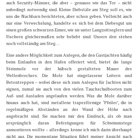
auch Security-Männer, die aber – genauso wie das Tor – nicht
unbedingt notwendig sind. Kleine Diebstäle am Steg soll es, wie
uns die Nachbarn berichteten, aber schon geben. Vielleicht auch
nur eine Verwechslung, handelte es sich bei dem Diebesgut um
einen großen schwarzen Eimer, wie sie unter Langzeitseglern und
Fischern gleichermaßen sehr beliebt sind. Unsere drei stehen
noch vollständig am Steg…
Eine andere Möglichkeit zum Anlegen, die den Gastjachten häufig
beim Einlaufen in den Hafen offeriert wird, bietet die lange
Steinmole vor der hübsch gestalteten Mauer des
Wellenbrechers. Die Mole hat eingelassene Leitern und
Betontreppen – wobei diese sich zum Anlegen für Jachten nicht
eignen, zumal sie auch von den vielen Tauchschulbooten zum
Auf- und Ausladen angelaufen werden. Was die Mole darüber
hinaus auch hat, sind metallene trapezförmige ‘Pfeiler’, die in
regelmäßigen Abständen an der Wand der Höhe nach
angebracht sind. Sie machen mir den Eindruck, als ob man
ursprünglich daran Befestigungen für Schwimmstege
anmontieren wollte – allerdings kenne ich mich darin überhaupt
nicht aus. Die momentane Situation führt meiner Ansicht nach