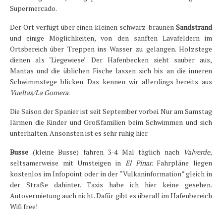
Supermercado.
Der Ort verfügt über einen kleinen schwarz-braunen
Sandstrand
und einige Möglichkeiten, von den sanften Lavafeldern im
Ortsbereich über Treppen ins Wasser zu gelangen. Holzstege
dienen als ‘Liegewiese’. Der Hafenbecken sieht sauber aus,
Mantas und die üblichen Fische lassen sich bis an die inneren
Schwimmstege blicken. Das kennen wir allerdings bereits aus
Vueltas/La Gomera
.
Die Saison der Spanier ist seit September vorbei. Nur am Samstag
lärmen die Kinder und Großfamilien beim Schwimmen und sich
unterhalten. Ansonsten ist es sehr ruhig hier.
Busse
(kleine Busse) fahren 3-4 Mal täglich nach
Valverde
,
seltsamerweise mit Umsteigen in
El Pinar
. Fahrpläne liegen
kostenlos im Infopoint oder in der “Vulkaninformation” gleich in
der Straße dahinter. Taxis habe ich hier keine gesehen.
Autovermietung auch nicht. Dafür gibt es überall im Hafenbereich
Wifi free!