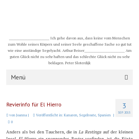
__________________________ Ich gehe davon aus, dass keine vom Menschen
zum Wohle seines Körpers und seiner Seele geschaffene Sache so gut tut
wie eine anständige Segelyacht. Arthur Beiser__________________________ Am
guten Glück nicht zu sehr haften und das schlechte Glück nicht zu sehr
beklagen. Peter Sloterdijk
Menü
S/Y CHULUGI
Revierinfo für El Hierro
3
Schiff
SEP. 2015
von
Joanna
|
Veröffentlicht in:
Kanaren
,
Segelroute
,
Spanien
|
Crew
0
Anders als bei den Tauchern, die in
La Restinga
auf der kleinen
Karte und Wind
Insel
El Hierro
ein spannendes Revier vorfinden, ist die Küste