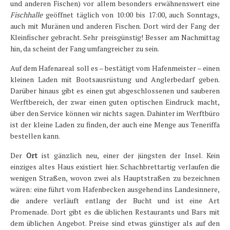
und anderen Fischen) vor allem besonders erwähnenswert eine
Fischhalle
geöffnet täglich von 10:00 bis 17:00, auch Sonntags,
auch mit Muränen und anderen Fischen. Dort wird der Fang der
Kleinfischer gebracht. Sehr preisgünstig! Besser am Nachmittag
hin, da scheint der Fang umfangreicher zu sein.
Auf dem Hafenareal soll es – bestätigt vom Hafenmeister – einen
kleinen Laden mit Bootsausrüstung und Anglerbedarf geben.
Darüber hinaus gibt es einen gut abgeschlossenen und sauberen
Werftbereich, der zwar einen guten optischen Eindruck macht,
über den Service können wir nichts sagen. Dahinter im Werftbüro
ist der kleine Laden zu finden, der auch eine Menge aus Teneriffa
bestellen kann.
Der
Ort
ist gänzlich neu, einer der jüngsten der Insel. Kein
einziges altes Haus existiert hier. Schachbrettartig verlaufen die
wenigen Straßen, wovon zwei als Hauptstraßen zu bezeichnen
wären: eine führt vom Hafenbecken ausgehend ins Landesinnere,
die andere verläuft entlang der Bucht und ist eine Art
Promenade. Dort gibt es die üblichen Restaurants und Bars mit
dem üblichen Angebot. Preise sind etwas günstiger als auf den