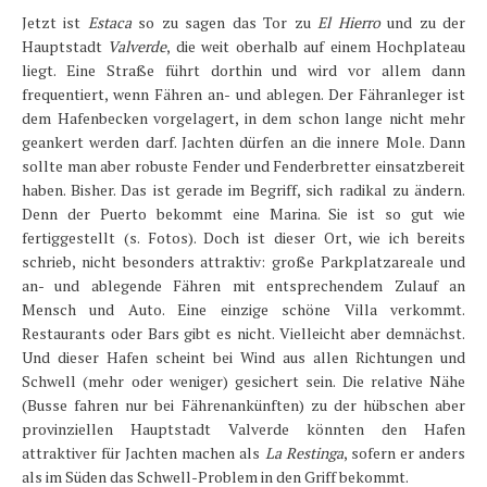
Jetzt ist
Estaca
so zu sagen das Tor zu
El Hierro
und zu der
Hauptstadt
Valverde
, die weit oberhalb auf einem Hochplateau
liegt. Eine Straße führt dorthin und wird vor allem dann
frequentiert, wenn Fähren an- und ablegen. Der Fähranleger ist
dem Hafenbecken vorgelagert, in dem schon lange nicht mehr
geankert werden darf. Jachten dürfen an die innere Mole. Dann
sollte man aber robuste Fender und Fenderbretter einsatzbereit
haben. Bisher. Das ist gerade im Begriff, sich radikal zu ändern.
Denn der Puerto bekommt eine Marina. Sie ist so gut wie
fertiggestellt (s. Fotos). Doch ist dieser Ort, wie ich bereits
schrieb, nicht besonders attraktiv: große Parkplatzareale und
an- und ablegende Fähren mit entsprechendem Zulauf an
Mensch und Auto. Eine einzige schöne Villa verkommt.
Restaurants oder Bars gibt es nicht. Vielleicht aber demnächst.
Und dieser Hafen scheint bei Wind aus allen Richtungen und
Schwell (mehr oder weniger) gesichert sein. Die relative Nähe
(Busse fahren nur bei Fährenankünften) zu der hübschen aber
provinziellen Hauptstadt Valverde könnten den Hafen
attraktiver für Jachten machen als
La Restinga
, sofern er anders
als im Süden das Schwell-Problem in den Griff bekommt.