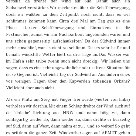
verteilt, da drehte der Wind auf Süd. Damit auch ein
Südschwellverstärker. Wir meckerten über die Schiffsbewegung,
doch wir wußten zu dem Zeitpunkt noch nicht, dass es viel
schlimmer kommen kann. Circa drei Mal am Tag gab es eine
Phase starker Schiffsbewegung und Einruckens in die
Festmacher, zumal wir am Nachbarboot angebunden waren und
uns schön gegenseitig ‘aufschaukelten’. Da der Südwind immer
mehr einschlief, war es nicht so schlimm. Dieses sehr heiße und
beinahe windstille Wetter hielt ca. drei Tage an. Das Wasser war
im Hafen sehr trübe (wenn auch nicht dreckig). Wir ließen uns
sagen, dass es eine sehr ungewöhnliche oder seltene Situation für
diese Gegend ist. Vielleicht lag der Südwind an Ausläufern eines
vor wenigen Tagen über den Kapverden tobenden Orkans?
Vielleicht aber auch nicht.
Als ein Platz am Steg mit Finger frei wurde (vierter von links)
verholten wir dorthin. Mit einem Schlag drehte der Wind auch auf
die ‘übliche’ Richtung aus NNW und nahm böig zu, dann
schlagartig wieder ab, dann wieder zu, dann drehte er kurzeitig
auf Süd, dann auf West, dann nahm er zu… und so weiter! So geht
es seitdem die ganze Zeit. Windvorhersagen auf AEMET geben