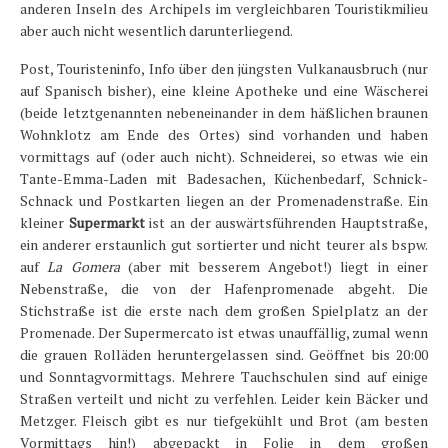
anderen Inseln des Archipels im vergleichbaren Touristikmilieu
aber auch nicht wesentlich darunterliegend.
Post, Touristeninfo, Info über den jüngsten Vulkanausbruch (nur
auf Spanisch bisher), eine kleine Apotheke und eine Wäscherei
(beide letztgenannten nebeneinander in dem häßlichen braunen
Wohnklotz am Ende des Ortes) sind vorhanden und haben
vormittags auf (oder auch nicht). Schneiderei, so etwas wie ein
Tante-Emma-Laden mit Badesachen, Küchenbedarf, Schnick-
Schnack und Postkarten liegen an der Promenadenstraße. Ein
kleiner
Supermarkt
ist an der auswärtsführenden Hauptstraße,
ein anderer erstaunlich gut sortierter und nicht teurer als bspw.
auf
La Gomera
(aber mit besserem Angebot!) liegt in einer
Nebenstraße, die von der Hafenpromenade abgeht. Die
Stichstraße ist die erste nach dem großen Spielplatz an der
Promenade. Der Supermercato ist etwas unauffällig, zumal wenn
die grauen Rolläden heruntergelassen sind. Geöffnet bis 20:00
und Sonntagvormittags. Mehrere Tauchschulen sind auf einige
Straßen verteilt und nicht zu verfehlen. Leider kein Bäcker und
Metzger. Fleisch gibt es nur tiefgekühlt und Brot (am besten
Vormittags hin!) abgepackt in Folie in dem großen