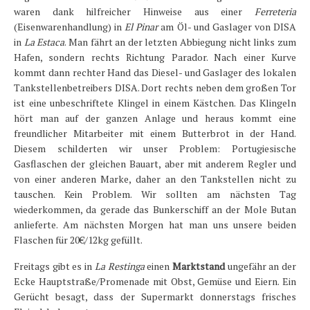
waren dank hilfreicher Hinweise aus einer
Ferreteria
(Eisenwarenhandlung) in
El Pinar
am Öl- und Gaslager von DISA
in
La Estaca
. Man fährt an der letzten Abbiegung nicht links zum
Hafen, sondern rechts Richtung Parador. Nach einer Kurve
kommt dann rechter Hand das Diesel- und Gaslager des lokalen
Tankstellenbetreibers DISA. Dort rechts neben dem großen Tor
ist eine unbeschriftete Klingel in einem Kästchen. Das Klingeln
hört man auf der ganzen Anlage und heraus kommt eine
freundlicher Mitarbeiter mit einem Butterbrot in der Hand.
Diesem schilderten wir unser Problem: Portugiesische
Gasflaschen der gleichen Bauart, aber mit anderem Regler und
von einer anderen Marke, daher an den Tankstellen nicht zu
tauschen. Kein Problem. Wir sollten am nächsten Tag
wiederkommen, da gerade das Bunkerschiff an der Mole Butan
anlieferte. Am nächsten Morgen hat man uns unsere beiden
Flaschen für 20€/12kg gefüllt.
Freitags gibt es in
La Restinga
einen
Marktstand
ungefähr an der
Ecke Hauptstraße/Promenade mit Obst, Gemüse und Eiern. Ein
Gerücht besagt, dass der Supermarkt donnerstags frisches