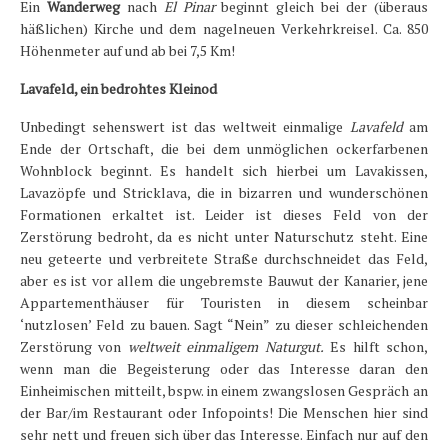
Ein
Wanderweg
nach
El Pinar
beginnt gleich bei der (überaus
häßlichen) Kirche und dem nagelneuen Verkehrkreisel. Ca. 850
Höhenmeter auf und ab bei 7,5 Km!
Lavafeld, ein bedrohtes Kleinod
Unbedingt sehenswert ist das weltweit einmalige
Lavafeld
am
Ende der Ortschaft, die bei dem unmöglichen ockerfarbenen
Wohnblock beginnt. Es handelt sich hierbei um Lavakissen,
Lavazöpfe und Stricklava, die in bizarren und wunderschönen
Formationen erkaltet ist. Leider ist dieses Feld von der
Zerstörung bedroht, da es nicht unter Naturschutz steht. Eine
neu geteerte und verbreitete Straße durchschneidet das Feld,
aber es ist vor allem die ungebremste Bauwut der Kanarier, jene
Appartementhäuser für Touristen in diesem scheinbar
‘nutzlosen’ Feld zu bauen. Sagt “Nein” zu dieser schleichenden
Zerstörung von
weltweit einmaligem Naturgut.
Es hilft schon,
wenn man die Begeisterung oder das Interesse daran den
Einheimischen mitteilt, bspw. in einem zwangslosen Gespräch an
der Bar/im Restaurant oder Infopoints! Die Menschen hier sind
sehr nett und freuen sich über das Interesse. Einfach nur auf den