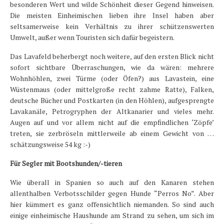
besonderen Wert und wilde Schönheit dieser Gegend hinweisen.
Die meisten Einheimischen lieben ihre Insel haben aber
seltsamerweise kein Verhältnis zu ihrer schützenswerten
Umwelt, außer wenn Touristen sich dafür begeistern.
Das Lavafeld beherbergt noch weitere, auf den ersten Blick nicht
sofort sichtbare Überraschungen, wie da wären: mehrere
Wohnhöhlen, zwei Türme (oder Öfen?) aus Lavastein, eine
Wüstenmaus (oder mittelgroße recht zahme Ratte), Falken,
deutsche Bücher und Postkarten (in den Höhlen), aufgesprengte
Lavakanäle, Petrogryphen der Altkanarier und vieles mehr.
Augen auf und vor allem nicht auf die empfindlichen ‘Zöpfe’
treten, sie zerbröseln mittlerweile ab einem Gewicht von …
schätzungsweise 54 kg :-)
Für Segler mit Bootshunden/-tieren
Wie überall in Spanien so auch auf den Kanaren stehen
allenthalben Verbotsschilder gegen Hunde “Perros No”. Aber
hier kümmert es ganz offensichtlich niemanden. So sind auch
einige einheimische Haushunde am Strand zu sehen, um sich im