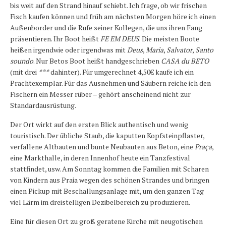
bis weit auf den Strand hinauf schiebt. Ich frage, ob wir frischen
Fisch kaufen können und früh am nächsten Morgen höre ich einen
Außenborder und die Rufe seiner Kollegen, die uns ihren Fang
präsentieren. Ihr Boot heißt
FE EM DEUS
. Die meisten Boote
heißen irgendwie oder irgendwas mit
Deus
,
Maria
,
Salvator
,
Santo
soundo
. Nur Betos Boot heißt handgeschrieben
CASA du BETO
(mit drei
***
dahinter). Für umgerechnet 4,50€ kaufe ich ein
Prachtexemplar. Für das Ausnehmen und Säubern reiche ich den
Fischern ein Messer rüber – gehört anscheinend nicht zur
Standardausrüstung.
Der Ort wirkt auf den ersten Blick authentisch und wenig
touristisch. Der übliche Staub, die kaputten Kopfsteinpflaster,
verfallene Altbauten und bunte Neubauten aus Beton, eine
Praça
,
eine Markthalle, in deren Innenhof heute ein Tanzfestival
stattfindet, usw. Am Sonntag kommen die Familien mit Scharen
von Kindern aus Praia wegen des schönen Strandes und bringen
einen Pickup mit Beschallungsanlage mit, um den ganzen Tag
viel Lärm im dreistelligen Dezibelbereich zu produzieren.
Eine für diesen Ort zu groß geratene Kirche mit neugotischen