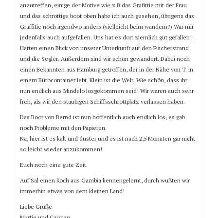
anzutreffen, einige der Motive wie z.B das Grafittie mit der Frau
und das schrottige boot oben habe ich auch gesehen, übrigens das
Graffitie noch irgendwo anders (vielleicht beim wandern?) War mir
jedenfalls auch aufgefallen. Uns hat es dort ziemlich gut gefallen!
Hatten einen Blick von unserer Unterkunft auf den Fischerstrand
und die Segler. Außerdem sind wir schön gewandert. Dabei noch
einen Bekannten aus Hamburg getroffen, der in der Nähe von T. in
einem Bürocontainer lebt. Klein ist die Welt. Wie schön, dass ihr
nun endlich aus Mindelo losgekommen seid! Wir waren auch sehr
froh, als wir den staubigen Schiffsschrottplatz verlassen haben.
Das Boot von Bernd ist nun hoffentlich auch endlich los, es gab
noch Probleme mit den Papieren.
Na, hier ist es kalt und düster und es ist nach 2,5 Monaten gar nicht
so leicht wieder anzukommen!
Euch noch eine gute Zeit.
Auf Sal einen Koch aus Gambia kennengelernt, durch wußten wir
immerhin etwas von dem kleinen Land!
Liebe Grüße
Martje und Carsten