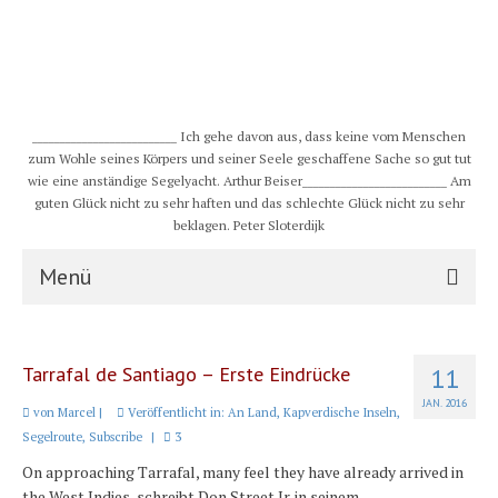
__________________________ Ich gehe davon aus, dass keine vom Menschen
zum Wohle seines Körpers und seiner Seele geschaffene Sache so gut tut
wie eine anständige Segelyacht. Arthur Beiser__________________________ Am
guten Glück nicht zu sehr haften und das schlechte Glück nicht zu sehr
beklagen. Peter Sloterdijk
Menü
S/Y CHULUGI
Tarrafal de Santiago – Erste Eindrücke
11
Schiff
JAN. 2016
von
Marcel
|
Veröffentlicht in:
An Land
,
Kapverdische Inseln
,
Crew
Segelroute
,
Subscribe
|
3
On approaching Tarrafal, many feel they have already arrived in
Karte und Wind
the West Indies, schreibt Don Street Jr. in seinem