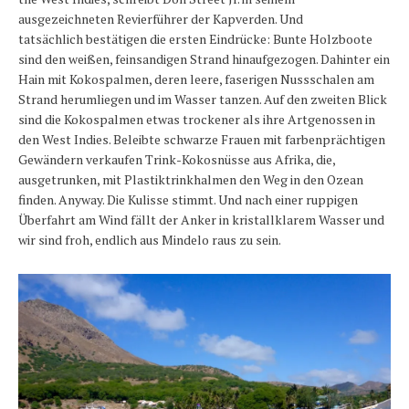
ausgezeichneten Revierführer der Kapverden. Und
Länder und Inseln
tatsächlich bestätigen die ersten Eindrücke: Bunte Holzboote
Mittelmeer 2010-2013
sind den weißen, feinsandigen Strand hinaufgezogen. Dahinter ein
Hain mit Kokospalmen, deren leere, faserigen Nussschalen am
Bordbibliothek
Strand herumliegen und im Wasser tanzen. Auf den zweiten Blick
sind die Kokospalmen etwas trockener als ihre Artgenossen in
Abonnieren
den West Indies. Beleibte schwarze Frauen mit farbenprächtigen
Gewändern verkaufen Trink-Kokosnüsse aus Afrika, die,
Yachtüberführung weltweit
ausgetrunken, mit Plastiktrinkhalmen den Weg in den Ozean
finden. Anyway. Die Kulisse stimmt. Und nach einer ruppigen
INSELN Roman
Überfahrt am Wind fällt der Anker in kristallklarem Wasser und
wir sind froh, endlich aus Mindelo raus zu sein.