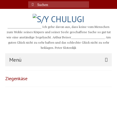
Suche
nach:
__________________________ Ich gehe davon aus, dass keine vom Menschen
zum Wohle seines Körpers und seiner Seele geschaffene Sache so gut tut
wie eine anständige Segelyacht. Arthur Beiser__________________________ Am
guten Glück nicht zu sehr haften und das schlechte Glück nicht zu sehr
beklagen. Peter Sloterdijk
Menü
S/Y CHULUGI
Ziegenkäse
Schiff
Crew
Karte und Wind
Länder und Inseln