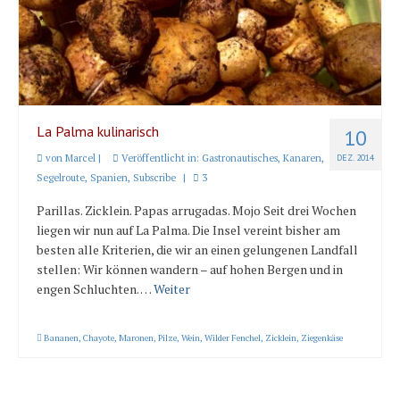
La Palma kulinarisch
10
von
Marcel
|
Veröffentlicht in:
Gastronautisches
,
Kanaren
,
DEZ. 2014
Segelroute
,
Spanien
,
Subscribe
|
3
Parillas. Zicklein. Papas arrugadas. Mojo Seit drei Wochen
liegen wir nun auf La Palma. Die Insel vereint bisher am
besten alle Kriterien, die wir an einen gelungenen Landfall
stellen: Wir können wandern – auf hohen Bergen und in
engen Schluchten. …
Weiter
Bananen
,
Chayote
,
Maronen
,
Pilze
,
Wein
,
Wilder Fenchel
,
Zicklein
,
Ziegenkäse