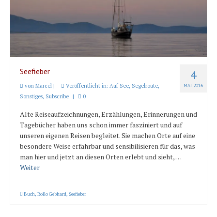
Länder und Inseln
Mittelmeer 2010-2013
Bordbibliothek
Abonnieren
Seefieber
4
von
Marcel
|
Veröffentlicht in:
Auf See
,
Segelroute
,
MAI 2016
Yachtüberführung weltweit
Sonstiges
,
Subscribe
|
0
INSELN Roman
Alte Reiseaufzeichnungen, Erzählungen, Erinnerungen und
Tagebücher haben uns schon immer fasziniert und auf
unseren eigenen Reisen begleitet. Sie machen Orte auf eine
besondere Weise erfahrbar und sensibilisieren für das, was
man hier und jetzt an diesen Orten erlebt und sieht, …
Weiter
Buch
,
Rollo Gebhard
,
Seefieber