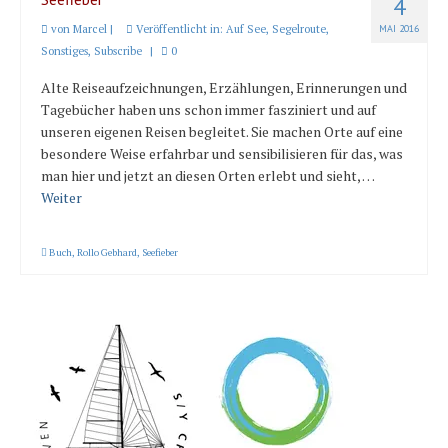
4
von
Marcel
|
Veröffentlicht in:
Auf See
,
Segelroute
,
MAI 2016
Sonstiges
,
Subscribe
|
0
Alte Reiseaufzeichnungen, Erzählungen, Erinnerungen und
Tagebücher haben uns schon immer fasziniert und auf
unseren eigenen Reisen begleitet. Sie machen Orte auf eine
besondere Weise erfahrbar und sensibilisieren für das, was
man hier und jetzt an diesen Orten erlebt und sieht, …
Weiter
Buch
,
Rollo Gebhard
,
Seefieber