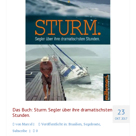
Länder und Inseln
Mittelmeer 2010-2013
Bordbibliothek
Abonnieren
Yachtüberführung weltweit
INSELN Roman
Das Buch: Sturm. Segler über ihre dramatischsten
23
Stunden.
OKT. 2017
von
Marcel
|
Veröffentlicht in:
Brasilien
,
Segelroute
,
Subscribe
|
0