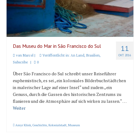
Länder und Inseln
Mittelmeer 2010-2013
Bordbibliothek
Abonnieren
Das Museu do Mar in São Francisco do Sul
11
von
Marcel
|
Veröffentlicht in:
An Land
,
Brasilien
,
OKT. 2016
Yachtüberführung weltweit
Subscribe
|
0
INSELN Roman
Über São Francisco do Sul schreibt unser Reiseführer
euphemistisch, es sei „ein koloniales Bilderbuchstädtchen
in malerischer Lage auf einer Insel“ und zudem „ein
Genuss, durch die Gassen des historischen Zentrums zu
flanieren und die Atmosphäre auf sich wirken zu lassen.“ …
Weiter
Amyr Klink
,
Geschichte
,
Kolonialstadt
,
Museum