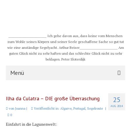
__________________________ Ich gehe davon aus, dass keine vom Menschen
zum Wohle seines Körpers und seiner Seele geschaffene Sache so gut tut
wie eine anständige Segelyacht. Arthur Beiser__________________________ Am
guten Glück nicht zu sehr haften und das schlechte Glück nicht zu sehr
beklagen. Peter Sloterdijk
Menü
S/Y CHULUGI
Ilha da Culatra – DIE große Überraschung
25
Schiff
AUG. 2014
von
Joanna
|
Veröffentlicht in:
Algarve
,
Portugal
,
Segelroute
|
Crew
0
Einfahrt in die Lagunenwelt:
Karte und Wind