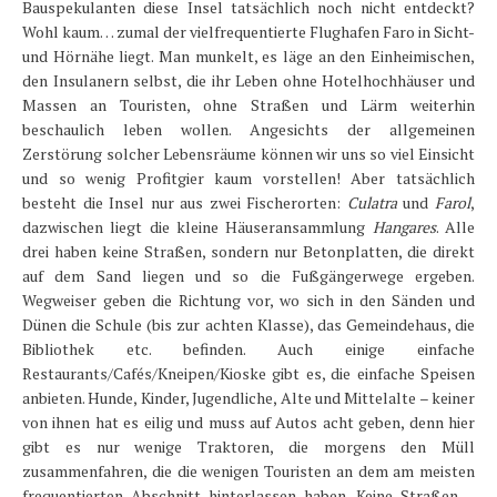
Bauspekulanten diese Insel tatsächlich noch nicht entdeckt?
Wohl kaum… zumal der vielfrequentierte Flughafen Faro in Sicht-
und Hörnähe liegt. Man munkelt, es läge an den Einheimischen,
den Insulanern selbst, die ihr Leben ohne Hotelhochhäuser und
Massen an Touristen, ohne Straßen und Lärm weiterhin
beschaulich leben wollen. Angesichts der allgemeinen
Zerstörung solcher Lebensräume können wir uns so viel Einsicht
und so wenig Profitgier kaum vorstellen! Aber tatsächlich
besteht die Insel nur aus zwei Fischerorten:
Culatra
und
Farol
,
dazwischen liegt die kleine Häuseransammlung
Hangares
. Alle
drei haben keine Straßen, sondern nur Betonplatten, die direkt
auf dem Sand liegen und so die Fußgängerwege ergeben.
Wegweiser geben die Richtung vor, wo sich in den Sänden und
Dünen die Schule (bis zur achten Klasse), das Gemeindehaus, die
Bibliothek etc. befinden. Auch einige einfache
Restaurants/Cafés/Kneipen/Kioske gibt es, die einfache Speisen
anbieten. Hunde, Kinder, Jugendliche, Alte und Mittelalte – keiner
von ihnen hat es eilig und muss auf Autos acht geben, denn hier
gibt es nur wenige Traktoren, die morgens den Müll
zusammenfahren, die die wenigen Touristen an dem am meisten
frequentierten Abschnitt hinterlassen haben. Keine Straßen –