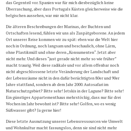
das Gegenteil vor. Spanien war für mich diesbezüglich keine
Überraschung, aber dass Portugals Küsten gleicherweise wie die
belgischen aussehen, war mir nicht klar.
Die älteren Beschreibungen der Marinas, der Buchten und
Ortschaften lesend, fühlen wir uns als Zuspätgeborene. An jedem
Ort unserer Reise kommen wir zu spät: eben war die Welt hier
noch in Ordnung, noch langsam und beschaulich, ohne Lärm,
ohne Plastikmüll und ohne deren „Konsumenten“. Jetzt aber
nicht mehr. Und dieses “just gerade nicht mehr so wie früher”
macht traurig. Weil diese radikale und vor allem offenbar noch
nicht abgeschlossene letzte Veränderung der Landschaft und
der Lebensräume nicht in den dafür berüchtigten 80er und 90er
Jahre stattfand, sondern ab dem Jahr 2000. Autosafari im
Naturschutzgebiet? Bitte sehr! Jetskis in der Lagune? Bitte sehr!
Ein günstiges Appartementhaus mehrstöckig, dass nur für drei
Wochen im Jahr bewohnt ist? Bitte sehr! Golfen, wo es wenig
Süßwasser gibt? Ja gerne hier!
Diese letzte Ausnutzung unserer Lebensressourcen wie Umwelt
und Wohnkultur macht fassungslos, denn sie sind nicht mehr