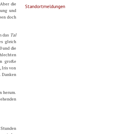
 Aber die
Standortmeldungen
chung und
eben doch
in das
Tal
s gleich
0 und die
chlechten
in große
 Iris von
e. Danken
en herum.
tehenden
n Stunden