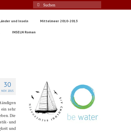
Suche
nach:
Länder und Inseln
Mittelmeer 2010-2013
t
INSELN Roman
30
NOV. 2015
ständigen
 ein sehr
eben. Die
stik- und
gkeit und