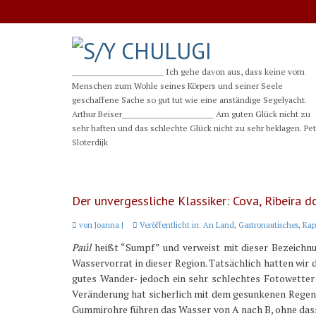
__________________________ Ich gehe davon aus, dass keine vom
Menschen zum Wohle seines Körpers und seiner Seele
geschaffene Sache so gut tut wie eine anständige Segelyacht.
Arthur Beiser__________________________ Am guten Glück nicht zu
sehr haften und das schlechte Glück nicht zu sehr beklagen. Pe
Sloterdijk
Der unvergessliche Klassiker: Cova, Ribeira 
von
Joanna
|
Veröffentlicht in:
An Land
,
Gastronautisches
,
Kap
Paúl
heißt “Sumpf” und verweist mit dieser Bezeichnun
Wasservorrat in dieser Region. Tatsächlich hatten wir
gutes Wander- jedoch ein sehr schlechtes Fotowetter i
Veränderung hat sicherlich mit dem gesunkenen Regend
Gummirohre führen das Wasser von A nach B, ohne dass 