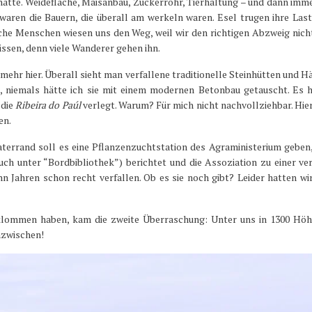
ätte. Weidefläche, Maisanbau, Zuckerrohr, Tierhaltung – und dann imm
 waren die Bauern, die überall am werkeln waren. Esel trugen ihre Las
he Menschen wiesen uns den Weg, weil wir den richtigen Abzweig nich
ssen, denn viele Wanderer gehen ihn.
ehr hier. Überall sieht man verfallene traditionelle Steinhütten und Hä
niemals hätte ich sie mit einem modernen Betonbau getauscht. Es he
 die
Ribeira do Paúl
verlegt. Warum? Für mich nicht nachvollziehbar. Hier
en.
aterrand soll es eine Pflanzenzuchtstation des Agraministerium geben
uch unter “Bordbibliothek”) berichtet und die Assoziation zu einer ve
hn Jahren schon recht verfallen. Ob es sie noch gibt? Leider hatten wir
rklommen haben, kam die zweite Überraschung: Unter uns in 1300 Hö
azwischen!