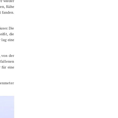
er wieder
ten, Kühe
t fanden.
user. Die
ißt, die
 lag eine
, von der
rfallenen
 für eine
henmeter