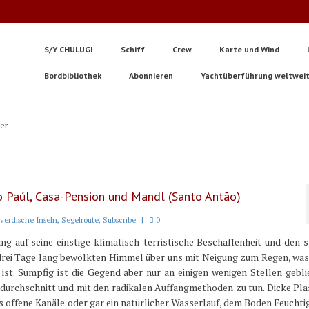
S/Y CHULUGI
Schiff
Crew
Karte und Wind
Bordbibliothek
Abonnieren
Yachtüberführung weltwei
ter
do Paúl, Casa-Pension und Mandl (Santo Antão)
verdische Inseln
,
Segelroute
,
Subscribe
|
0
g auf seine einstige klimatisch-terristische Beschaffenheit und den 
 drei Tage lang bewölkten Himmel über uns mit Neigung zum Regen, was
st. Sumpfig ist die Gegend aber nur an einigen wenigen Stellen gebli
urchschnitt und mit den radikalen Auffangmethoden zu tun. Dicke Pla
offene Kanäle oder gar ein natürlicher Wasserlauf, dem Boden Feuchti