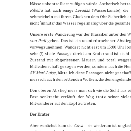
Nässe unkontrolliert zufügen würde. Ästhetisch betrach
Ribeira
hat auch einige
Levadas
(Wasserkanäle), die w
schmeicheln mit ihrem Glucksen dem Ohr. Sicherlich erh
nicht ‘unnütz’ das Wasser regelmäßig über die gesamte
Unsere erste Wanderung war der Klassiker unter den W
von Paúl
gehen. Das ist ein ununterbrochener Absti
vorwegzunehmen: Wandert nicht erst um 15:00 Uhr los,
sehr (!) steile Passage direkt am Kraterrand ist nich
Zustand mit abgerissenen Mauern und total wegger
Mitleidenschaft gezogen werden, sondern auch die Nerve
SY Mari-Luise
, hätte ich diese Passagen nicht geschaf
muss ich auch den rettenden Wolken, die den ungehinde
Den oberen Abstieg muss man sich wie die Sicht aus e
Fast senkrecht verläuft der Weg trotz seiner viel
Mitwanderer auf den Kopf zu treten.
Der Krater
Aber zunächst kam die
Cova
– sie wiederum ist unglau