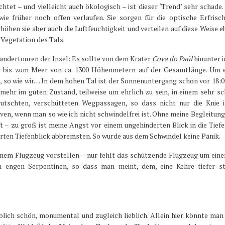
tet – und vielleicht auch ökologisch – ist dieser ‘Trend’ sehr schade.
ie früher noch offen verlaufen. Sie sorgen für die optische Erfris
öhen sie aber auch die Luftfeuchtigkeit und verteilen auf diese Weise 
 Vegetation des Tals.
andertouren der Insel: Es sollte von dem Krater
Cova do Paúl
hinunter 
eg bis zum Meer von ca. 1300 Höhenmetern auf der Gesamtlänge. Um e
 so wie wir… In dem hohen Tal ist der Sonnenuntergang schon vor 18:0
t mehr im guten Zustand, teilweise um ehrlich zu sein, in einem sehr s
utschten, verschütteten Wegpassagen, so dass nicht nur die Knie 
n, wenn man so wie ich nicht schwindelfrei ist. Ohne meine Begleitung,
ft – zu groß ist meine Angst vor einem ungehinderten Blick in die Tief
rten Tiefenblick abbremsten. So wurde aus dem Schwindel keine Panik.
inem Flugzeug vorstellen – nur fehlt das schützende Flugzeug um ein
en engen Serpentinen, so dass man meint, dem, eine Kehre tiefer s
blich schön, monumental und zugleich lieblich. Allein hier könnte ma