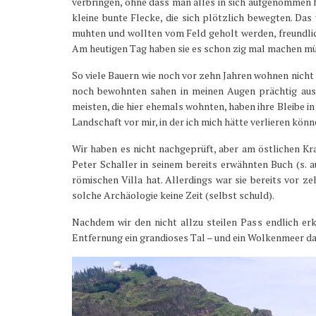
verbringen, ohne dass man alles in sich aufgenommen h
kleine bunte Flecke, die sich plötzlich bewegten. Das
muhten und wollten vom Feld geholt werden, freundlic
Am heutigen Tag haben sie es schon zig mal machen mü
So viele Bauern wie noch vor zehn Jahren wohnen nicht m
noch bewohnten sahen in meinen Augen prächtig aus, 
meisten, die hier ehemals wohnten, haben ihre Bleibe in
Landschaft vor mir, in der ich mich hätte verlieren könn
Wir haben es nicht nachgeprüft, aber am östlichen Kr
Peter Schaller in seinem bereits erwähnten Buch (s. a
römischen Villa hat. Allerdings war sie bereits vor ze
solche Archäologie keine Zeit (selbst schuld).
Nachdem wir den nicht allzu steilen Pass endlich e
Entfernung ein grandioses Tal – und ein Wolkenmeer d